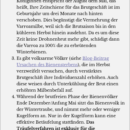
Königinnen entspricht der August dem Mai, das
heißt, Ihre Zeitschiene für das Brutgeschäft ist im
Geburtsjahr um drei Monate nach hinten
verschoben. Dies begünstigt die Vermehrung der
Varroamilbe, weil sich die Brutsaison bis in den
kühleren Herbst hinein ausdehnt. Da es um diese
Zeit keine Drohnenbrut mehr gibt, schädigt dann
die Varroa zu 100% die zu erbrütenden
Winterbienen.
Es gibt volksarme Völker (siehe
Blog-Beitrag
Ursachen des Bienensterbens
), die im Herbst
verzweifelt versuchen, durch verstärktes
Brutgeschäft ihre Individuenzahl erhöhen. Auch
diese weisen durch Unterkühlung der Brut einen
erhöhten Milbenbefall auf.
Während der brutfreien Phase der Bienenvölker
Ende Dezember/Anfang Mai sitzt das Bienenvolk in
der Wintertraube, und nimmt mehr oder weniger
Kugelform an. Nur in der Kugelform kann eine
effektive Betäufelung stattfinden.
Das
Träufelverfahren ist exklusiv für die