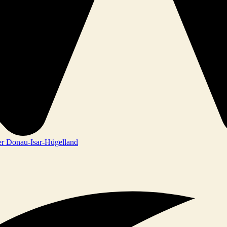
r Donau-Isar-Hügelland